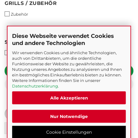
GRILLS
GRILLS / ZUBEHÖR
/
ZUBEHÖR
Zubehör
Diese Webseite verwendet Cookies
SUCHEN
SUCHEN SIE ETWAS BESTIMMTES?
und andere Technologien
SIE
ETWAS
Wir verwenden Cookies und ähnliche Technologien,
Grillerweiterungen
BESTIMMTES?
auch von Drittanbietern, um die ordentliche
Funktionsweise der Website zu gewährleisten, die
Nutzung unseres Angebotes zu analysieren und Ihnen
FILTERN
ein bestmögliches Einkaufserlebnis bieten zu können.
Weitere Informationen finden Sie in unserer
ZURÜCKSETZEN
Datenschutzerklärung
.
Alle Akzeptieren
FILTER
Sortieren nach
pro Seite
Sortieren nach
36 pro Seite
Nur Notwendige
1
Cookie Einstellungen