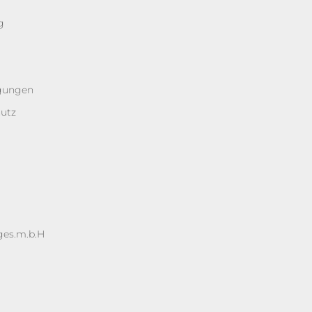
g
ngungen
hutz
ges.m.b.H