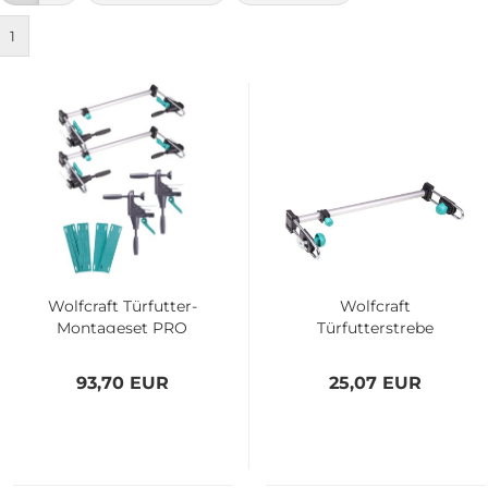
1
Wolfcraft Türfutter-
Wolfcraft
Montageset PRO
Türfutterstrebe
3676000
Easy - 3675000
93,70 EUR
25,07 EUR