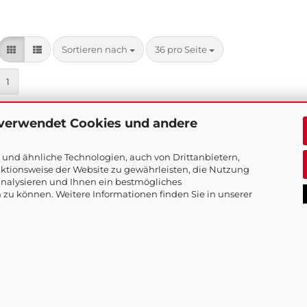
Sortieren nach
pro Seite
Sortieren nach
36 pro Seite
1
 verwendet Cookies und andere
1
bis
2
(von insgesamt
2
)
und ähnliche Technologien, auch von Drittanbietern,
ktionsweise der Website zu gewährleisten, die Nutzung
nalysieren und Ihnen ein bestmögliches
 zu können. Weitere Informationen finden Sie in unserer