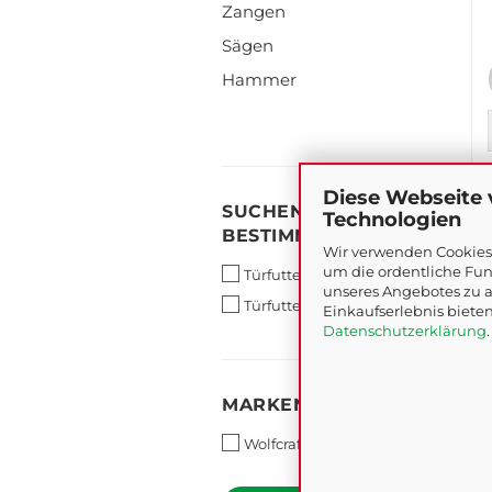
Zangen
Sägen
Hammer
Diese Webseite
SUCHEN
SUCHEN SIE ETWAS
Technologien
SIE
BESTIMMTES?
ETWAS
Wir verwenden Cookies 
BESTIMMTES?
um die ordentliche Fun
Türfuttermontage-Set
unseres Angebotes zu a
Türfutterstrebe
Einkaufserlebnis bieten
Datenschutzerklärung
.
MARKEN
MARKEN
Wolfcraft