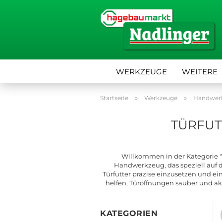
WERKZEUGE
WEITERE
»
»
Startseite
Werkzeuge
Handwer
TÜRFUT
Willkommen in der Kategorie "
Handwerkzeug, das speziell auf d
Türfutter präzise einzusetzen und ei
helfen, Türöffnungen sauber und ak
KATEGORIEN