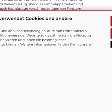
ungsstarken Bezug über die Gummilippe ziehen und
 auch hartnäckige Verschmutzungen von Fenstern,
ischbreite beträgt 40 cm.
 verwendet Cookies und andere
heit Window Slider XL
und ähnliche Technologien, auch von Drittanbietern,
ktionsweise der Website zu gewährleisten, die Nutzung
nalysieren und Ihnen ein bestmögliches
nsterwischer
 zu können. Weitere Informationen finden Sie in unserer
er, ein Familienbetrieb seit über 100 Jahren in St. Pö