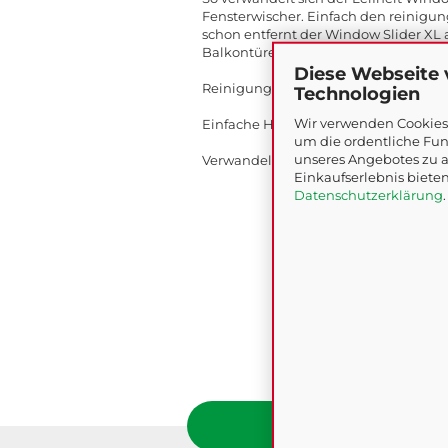
Fensterwischer. Einfach den reinig
schon entfernt der Window Slider XL
Balkontüren und Wintergärten. Die W
Diese Webseite
Reinigungsstarker Bezug für den Leif
Technologien
Wir verwenden Cookies 
Einfache Handhabung
um die ordentliche Fun
unseres Angebotes zu a
Verwandelt den Abzieher in einen Fe
Einkaufserlebnis bieten
Datenschutzerklärung
.
Baumarkt Nadling