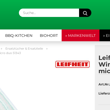
Suche...
BBQ-KITCHEN
BIOHORT
» MARKENWELT
» 
»
»
Ersatztücher & Ersatzteile
icro duo 51343
Lei
Win
mic
Art.Nr.
Lieferz