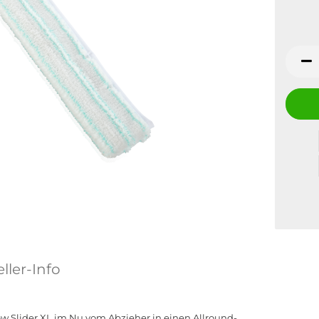
ller-Info
ow Slider XL im Nu vom Abzieher in einen Allround-