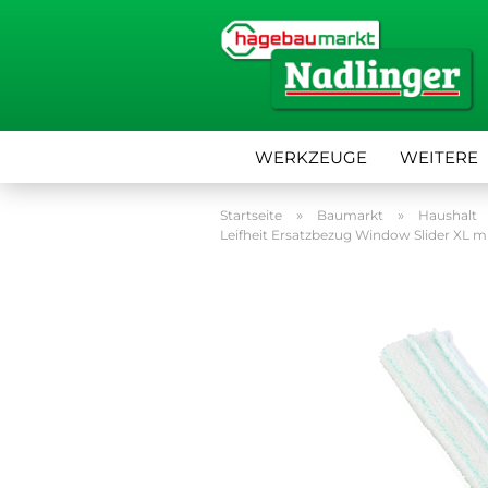
WERKZEUGE
WEITERE
»
»
Startseite
Baumarkt
Haushalt
Leifheit Ersatzbezug Window Slider XL m