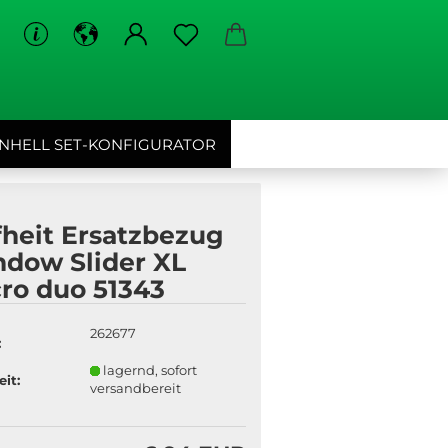
EINHELL SET-KONFIGURATOR
fheit Ersatzbezug
dow Slider XL
ro duo 51343
262677
:
lagernd, sofort
eit:
versandbereit