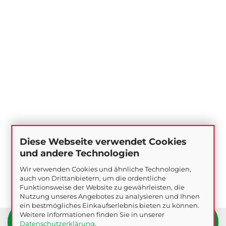
Diese Webseite verwendet Cookies
und andere Technologien
Wir verwenden Cookies und ähnliche Technologien,
auch von Drittanbietern, um die ordentliche
Funktionsweise der Website zu gewährleisten, die
Nutzung unseres Angebotes zu analysieren und Ihnen
ein bestmögliches Einkaufserlebnis bieten zu können.
Baumarkt Nadlinger, ein Familienbetrieb seit
Weitere Informationen finden Sie in unserer
Datenschutzerklärung
.
über 100 Jahren in St. Pölten, Österreich.