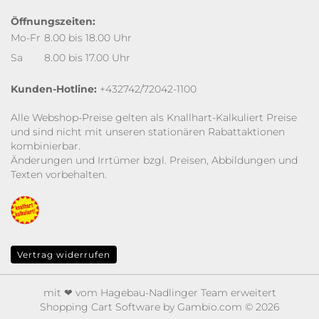
Öffnungszeiten:
Mo-Fr
8.00 bis 18.00 Uhr
Sa
8.00 bis 17.00 Uhr
Kunden-Hotline:
+432742/72042-1100
Alle Webshop-Preise gelten als Knallhart-Kalkuliert Preise
und sind nicht mit unseren stationären Rabattaktionen
kombinierbar.
Änderungen und Irrtümer bzgl. Preisen, Abbildungen und
Texten vorbehalten.
Vertrag widerrufen
mit ❤ vom Hagebau-Nadlinger Team erweitert
Shopping Cart Software
by Gambio.com © 2026