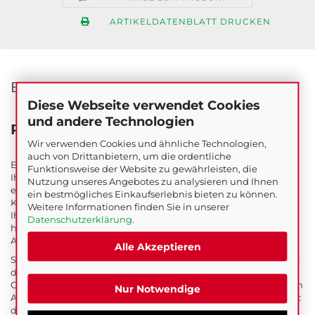
ARTIKELDATENBLATT DRUCKEN
Beschreibung
Diese Webseite verwendet Cookies
und andere Technologien
Produktbeschreibung
Wir verwenden Cookies und ähnliche Technologien,
auch von Drittanbietern, um die ordentliche
Entdecken Sie den Kapselgehörschutz Profi BT von GEBOL –
Funktionsweise der Website zu gewährleisten, die
Ihren idealen Begleiter für effektiven Gehörschutz und
Nutzung unseres Angebotes zu analysieren und Ihnen
erstklassigen Komfort. Dieser multifunktionale
ein bestmögliches Einkaufserlebnis bieten zu können.
Kapselgehörschutz mit Bluetooth-Funktion ermöglicht es
Weitere Informationen finden Sie in unserer
Ihnen, während der Arbeit sicher zu telefonieren oder Musik zu
Datenschutzerklärung
.
hören. Ein zusätzlicher AUX-Eingang bietet weitere
Anschlussmöglichkeiten für externe Geräte.
Alle Akzeptieren
Sobald die Umgebungslautstärke 82 dB überschreitet, schaltet
das integrierte Mikrofon automatisch ab, um eine optimale
Geräuschreduzierung zu gewährleisten. Gefertigt aus robustem
Nur Notwendige
ABS-Material und ausgestattet mit weichen Ohrpolstern, bietet
der Kapselgehörschutz Profi BT hohen Tragekomfort, selbst bei