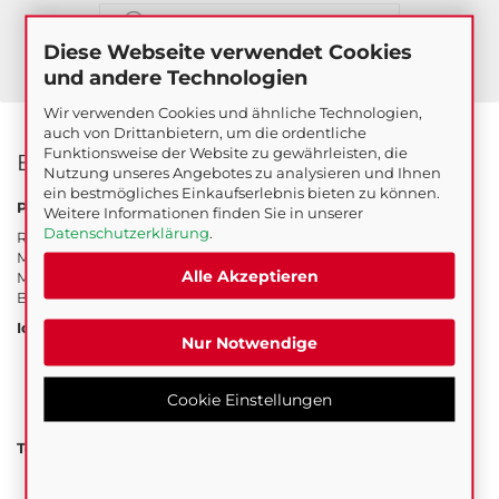
FRAGE ZUM PRODUKT
Diese Webseite verwendet Cookies
ARTIKELDATENBLATT DRUCKEN
und andere Technologien
Wir verwenden Cookies und ähnliche Technologien,
auch von Drittanbietern, um die ordentliche
Funktionsweise der Website zu gewährleisten, die
Beschreibung
Nutzung unseres Angebotes zu analysieren und Ihnen
ein bestmögliches Einkaufserlebnis bieten zu können.
Produktbeschreibung:
Weitere Informationen finden Sie in unserer
Datenschutzerklärung
.
Robuster Profirührer mit drei Mischflügeln für starke
Mischleistung; Dreht sich leicht in sand-oder kiesgefüllte
Alle Akzeptieren
Mischungen hinein. Für schwere und zähe Materialien wie
Beton, Estrich, Mörtel aller Art, Putz, EP-Mörtel, etc.
Ideal für:
Nur Notwendige
Beton
Mörtel aller Art
Kunstharzestrich
Cookie Einstellungen
Epoxydharzmörtel
Technische Daten:
Anschluss: HF
Mischmenge: 20 - 40 kg