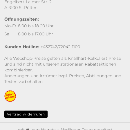
Engelbert-Laimer Str. 2
A-3100 St.Pölten
Öffnungszeiten:
Mo-Fr
8.00 bis 18.00 Uhr
Sa
8.00 bis 17.00 Uhr
Kunden-Hotline:
+432742/72042-1100
Alle Webshop-Preise gelten als Knallhart-Kalkuliert Preise
und sind nicht mit unseren stationären Rabattaktionen
kombinierbar.
Änderungen und Irrtümer bzgl. Preisen, Abbildungen und
Texten vorbehalten.
Vertrag widerrufen
mit ❤ vom Hagebau-Nadlinger Team erweitert